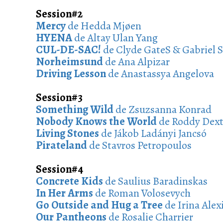
Session#2
Mercy
de Hedda Mjøen
HYENA
de Altay Ulan Yang
CUL-DE-SAC!
de Clyde GateS & Gabriel 
Norheimsund
de Ana Alpizar
Driving Lesson
de Anastassya Angelova
Session#3
Something Wild
de Zsuzsanna Konrad
Nobody Knows the World
de Roddy Dext
Living Stones
de Jákob Ladányi Jancsó
Pirateland
de Stavros Petropoulos
Session#4
Concrete Kids
de Saulius Baradinskas
In Her Arms
de Roman Volosevych
Go Outside and Hug a Tree
de Irina Alex
Our Pantheons
de Rosalie Charrier