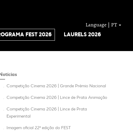
Language | PT
ROGRAMA FEST 2026
LAURELS 2026
Notícias
.
Competição Cinema 2026 | Grande Prémio Nacional
.
Competição Cinema 2026 | Lince de Prata Animação
.
Competição Cinema 2026 | Lince de Prata
Experimental
.
Imagem oficial 22ª edição do FEST