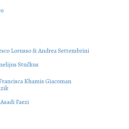
ro
cesco Lorusso & Andrea Settembrini
nelijus Stučkus
Francisca Khamis Giacoman
zik
Asadi Faezi