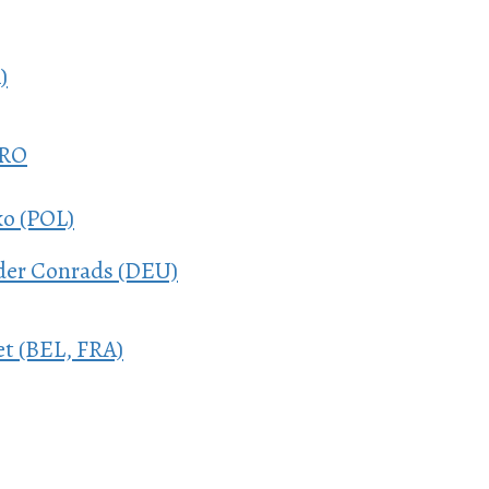
)
PRO
o (POL)
der Conrads (DEU)
t (BEL, FRA)
)