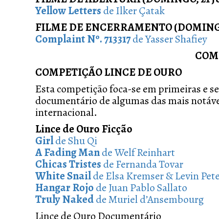
Yellow Letters
de Ilker Çatak
FILME DE ENCERRAMENTO (DOMINGO
Complaint Nº. 713317
de Yasser Shafiey
COM
COMPETIÇÃO LINCE DE OURO
Esta competição foca-se em primeiras e s
documentário de algumas das mais notávei
internacional.
Lince de Ouro Ficção
Girl
de Shu Qi
A Fading Man
de Welf Reinhart
Chicas Tristes
de Fernanda Tovar
White Snail
de Elsa Kremser & Levin Pet
Hangar Rojo
de Juan Pablo Sallato
Truly Naked
de Muriel d’Ansembourg
Lince de Ouro Documentário