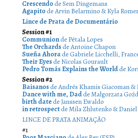
Crescendo
de Sem Dingemans
Agapito
de Arvin Belarmino & Kyla Rome
Lince de Prata de Documentário
Session #1
Communion
de Pétala Lopes
The Orchards
de Antoine Chapon
Sueña Ahora
de Gabriele Licchelli, Fran
Their Eyes
de Nicolas Gourault
Pedro Tomás Explains the World
de Kor
Session #2
Baisanos
de Andrés Khamis Giacoman & 
Dance with me, Dad
de Małgorzata Goźd
birth date
de Janssen Ewaldo
in retrospect
de Mila Zhlutenko & Daniel 
LINCE DE PRATA ANIMAÇÃO
#1
Poor Marciano
de Alex Rey (ESP)