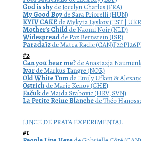
God is shy
de Jocelyn Charles (FRA)
My Good Boy
de Sara Priorelli (HUN)
KYIV CAKE
de Mykyta Lyskov (EST | UKR
Mother's Child
de Naomi Noir (NLD)
Widespread
de Paz Bernstein (ISR)
Paradaïz
de Matea Radic (CAN)F20PI26
#2
Can you hear me?
de Anastazja Naumenk
Ivar
de Markus Tangre (NOR)
Old White Tom
de Emily Ufken & Alexan
Ostrich
de Marie Kenov (CHE)
Fačuk
de Maida Srabovic (HRV, SVN)
La Petite Reine Blanche
de Théo Hanosse
LINCE DE PRATA EXPERIMENTAL
#1
People Live Here
de Gabrielle Côté (CAN