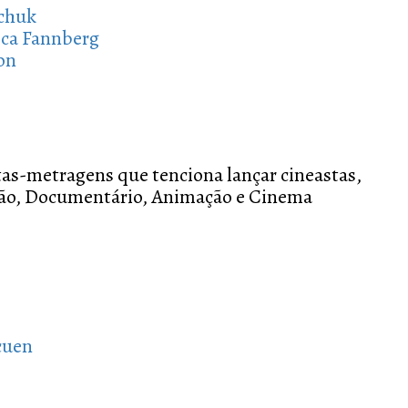
chuk
oca Fannberg
on
tas-metragens que tenciona lançar cineastas,
cção, Documentário, Animação e Cinema
cuen