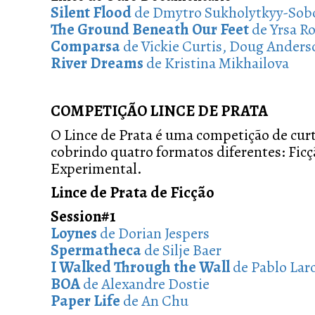
Silent Flood
de Dmytro Sukholytkyy-Sob
The Ground Beneath Our Feet
de Yrsa R
Comparsa
de Vickie Curtis, Doug Anders
River Dreams
de Kristina Mikhailova
COMPETIÇÃO LINCE DE PRATA
O Lince de Prata é uma competição de cur
cobrindo quatro formatos diferentes: Fi
Experimental.
Lince de Prata de Ficção
Session#1
Loynes
de Dorian Jespers
Spermatheca
de Silje Baer
I Walked Through the Wall
de Pablo Lar
BOA
de Alexandre Dostie
Paper Life
de An Chu