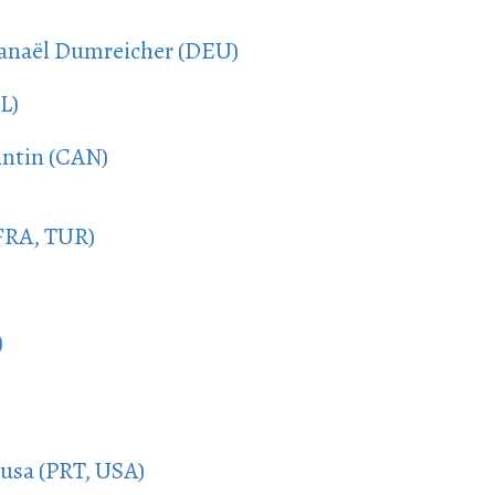
Ganaël Dumreicher (DEU)
L)
ntin (CAN)
(FRA, TUR)
)
ousa (PRT, USA)