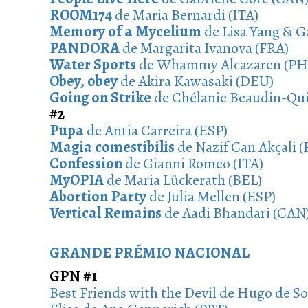
ROOM174
de Maria Bernardi (ITA)
Memory of a Mycelium
de Lisa Yang & 
PANDORA
de Margarita Ivanova (FRA)
Water Sports
de Whammy Alcazaren (PH
Obey, obey
de Akira Kawasaki (DEU)
Going on Strike
de Chélanie Beaudin-Qui
#2
Pupa
de Antia Carreira (ESP)
Magia comestibilis
de Nazif Can Akçali 
Confession
de Gianni Romeo (ITA)
MyOPIA
de Maria Lückerath (BEL)
Abortion Party
de Julia Mellen (ESP)
Vertical Remains
de Aadi Bhandari (CAN
GRANDE PRÉMIO NACIONAL
GPN #1
Best Friends with the Devil de Hugo de S