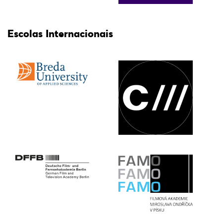
Escolas Internacionais