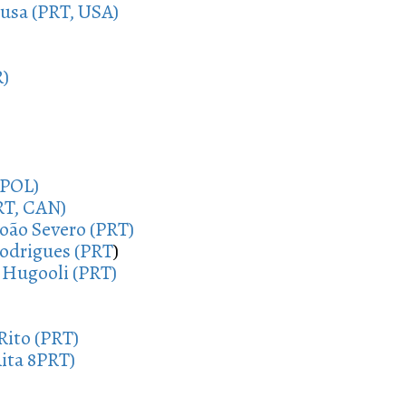
ousa (PRT, USA)
R)
 POL)
RT, CAN)
João Severo (PRT)
Rodrigues (PRT
)
r Hugooli (PRT)
Rito (PRT)
Rita 8PRT)