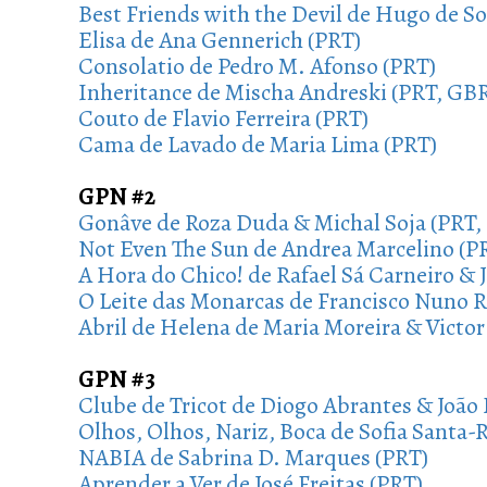
Best Friends with the Devil de Hugo de S
Elisa de Ana Gennerich (PRT)
Consolatio de Pedro M. Afonso (PRT)
Inheritance de Mischa Andreski (PRT, GB
Couto de Flavio Ferreira (PRT)
Cama de Lavado de Maria Lima (PRT)
GPN #2
Gonâve de Roza Duda & Michal Soja (PRT,
Not Even The Sun de Andrea Marcelino (P
A Hora do Chico! de Rafael Sá Carneiro & 
O Leite das Monarcas de Francisco Nuno 
Abril de Helena de Maria Moreira & Victo
GPN #3
Clube de Tricot de Diogo Abrantes & João 
Olhos, Olhos, Nariz, Boca de Sofia Santa-
NABIA de Sabrina D. Marques (PRT)
Aprender a Ver de José Freitas (PRT)