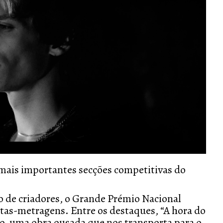
s mais importantes secções competitivas do
 de criadores, o Grande Prémio Nacional
rtas-metragens. Entre os destaques, “A hora do
ero, uma obra ousada que nos transporta para o