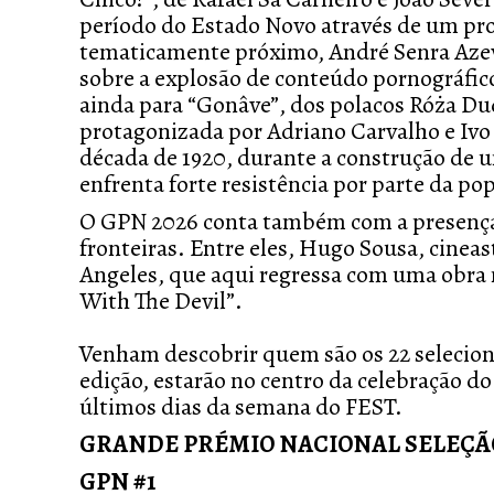
período do Estado Novo através de um pro
tematicamente próximo, André Senra Aze
sobre a explosão de conteúdo pornográfico
ainda para “Gonâve”, dos polacos Róża D
protagonizada por Adriano Carvalho e Ivo C
década de 1920, durante a construção de u
enfrenta forte resistência por parte da pop
O GPN 2026 conta também com a presença d
fronteiras. Entre eles, Hugo Sousa, cinea
Angeles, que aqui regressa com uma obra
With The Devil”.
Venham descobrir quem são os 22 seleciona
edição, estarão no centro da celebração 
últimos dias da semana do FEST.
GRANDE PRÉMIO NACIONAL SELEÇÃO 
GPN #1