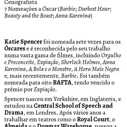
Cenografista
7 Nomeações a Óscar (
Barbie
;
Darkest Hour
;
Beauty and the Beast
;
Anna Karenina
)
Katie Spencer
foi nomeada sete vezes para os
Óscares
e é reconhecida pelo seu trabalho
numa vasta gama de filmes, incluindo
Orgulho
e Preconceito
,
Expiação
,
Sherlock Holmes
,
Anna
Karenina
,
A Bela e o Monstro
,
A Hora Mais Negra
e, mais recentemente,
Barbie
. Foi também
nomeada para oito
BAFTA
, tendo vencido o
prémio por
Expiação
.
Spencer nasceu em Yorkshire, em Inglaterra, e
estudou na
Central School of Speech and
Drama
, em Londres. Após vários anos a
trabalhar em teatros como o
Royal Court
, o
Almeida
e o
Donmar Warehouse
, passou a