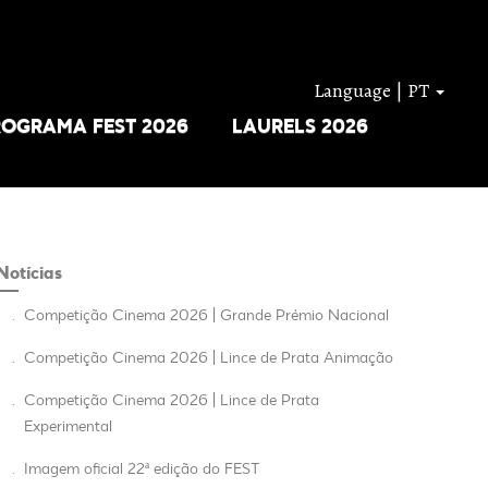
Language | PT
ROGRAMA FEST 2026
LAURELS 2026
Notícias
.
Competição Cinema 2026 | Grande Prémio Nacional
.
Competição Cinema 2026 | Lince de Prata Animação
.
Competição Cinema 2026 | Lince de Prata
Experimental
.
Imagem oficial 22ª edição do FEST