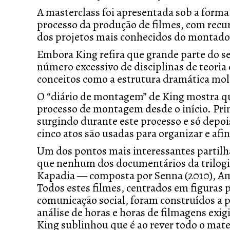
A masterclass foi apresentada sob a form
processo da produção de filmes, com recur
dos projetos mais conhecidos do montad
Embora King refira que grande parte do s
número excessivo de disciplinas de teori
conceitos como a estrutura dramática m
O “diário de montagem” de King mostra qu
processo de montagem desde o início. Prime
surgindo durante este processo e só depoi
cinco atos são usadas para organizar e afin
Um dos pontos mais interessantes partilha
que nenhum dos documentários da trilogia
Kapadia — composta por
Senna
(2010),
A
Todos estes filmes, centrados em figuras 
comunicação social, foram construídos a pa
análise de horas e horas de filmagens exi
King sublinhou que é ao rever todo o mater