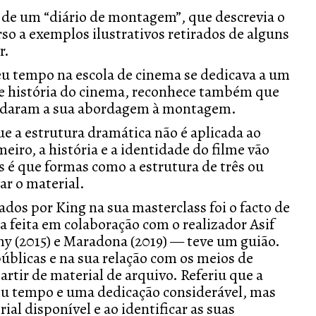
a de um “diário de montagem”, que descrevia o
so a exemplos ilustrativos retirados de alguns
or.
eu tempo na escola de cinema se dedicava a um
a e história do cinema, reconhece também que
oldaram a sua abordagem à montagem.
e a estrutura dramática não é aplicada ao
iro, a história e a identidade do filme vão
s é que formas como a estrutura de três ou
ar o material.
dos por King na sua masterclass foi o facto de
 feita em colaboração com o realizador Asif
my
(2015) e
Maradona
(2019) — teve um guião.
públicas e na sua relação com os meios de
rtir de material de arquivo. Referiu que a
giu tempo e uma dedicação considerável, mas
ial disponível e ao identificar as suas