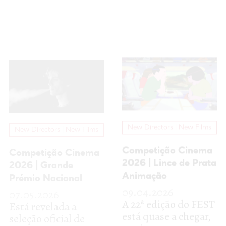
New Directors | New Films
New Directors | New Films
Competição Cinema
Competição Cinema
2026 | Grande
2026 | Lince de Prata
Prémio Nacional
Animação
07.05.2026
09.04.2026
Está revelada a
A 22ª edição do FEST
seleção oficial de
está quase a chegar,
uma das mais
por isso vamos
importantes secções
revelar mais um
competitivas do
pouco do nosso
FEST, o...
programa...
Mais
Mais