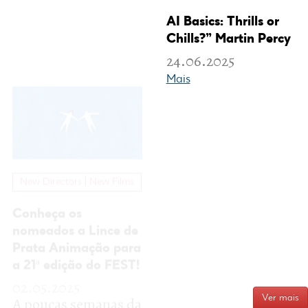
AI Basics: Thrills or
Chills?” Martin Percy
New Directors | New Films
24.06.2025
Mais
Conheça os
nomeados a Lince de
Prata Animação para
a 21ª edição do FEST!
02.05.2025
A poucas semanas da
21ª edição do FEST,
começamos a
divulgar o programa
de cinema
dividido...
Mais
FEST FILM LAB -
Ver mais