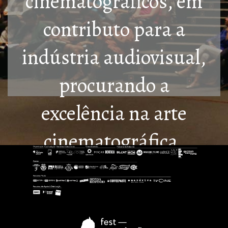
cinematográficos, em
contributo para a
indústria audiovisual,
procurando a
excelência na arte
cinematográfica.
Saiba Mais!