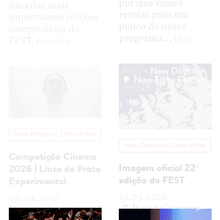
New Directors | New Films
New Directors | New Films
Competição Cinema
2026 | Lince de Prata
Imagem oficial 22ª
Experimental
edição do FEST
06.04.2026
25.03.2026
Com apenas
Faltam três meses
algumas semanas a
para a 22.ª edição do
faltar até à 22ª edição
FEST e, enquanto
do FEST, estamos
trabalhamos para
prontos para
vos trazer mais...
começar...
Mais
Mais