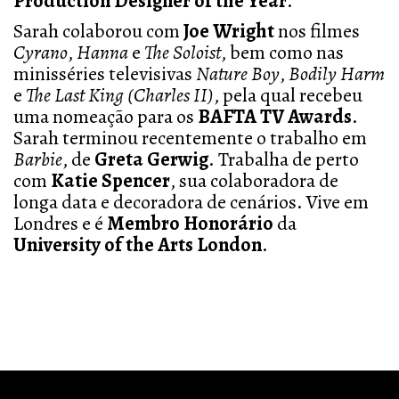
Production Designer of the Year
.
Sarah colaborou com
Joe Wright
nos filmes
Cyrano
,
Hanna
e
The Soloist
, bem como nas
minisséries televisivas
Nature Boy
,
Bodily Harm
e
The Last King (Charles II)
, pela qual recebeu
uma nomeação para os
BAFTA TV Awards
.
Sarah terminou recentemente o trabalho em
Barbie
, de
Greta Gerwig
. Trabalha de perto
com
Katie Spencer
, sua colaboradora de
longa data e decoradora de cenários. Vive em
Londres e é
Membro Honorário
da
University of the Arts London
.