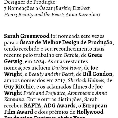
Designer de Produção
7 Nomeações a Óscar (
Barbie
;
Darkest
Hour
;
Beauty and the Beast
;
Anna Karenina
)
Sarah Greenwood
foi nomeada sete vezes
para o
Óscar de Melhor Design de Produção
,
tendo recebido o seu reconhecimento mais
recente pelo trabalho em
Barbie
, de
Greta
Gerwig
, em 2024. As suas restantes
nomeações incluem
Darkest Hour
, de
Joe
Wright
, e
Beauty and the Beast
, de
Bill Condon
,
ambos nomeados em 2017,
Sherlock Holmes
, de
Guy Ritchie
, e os aclamados filmes de
Joe
Wright
Pride and Prejudice
,
Atonement
e
Anna
Karenina
. Entre outras distinções, Sarah
recebeu
BAFTA
,
ADG Awards
, o
European
Film Award
e dois prémios de
Hollywood