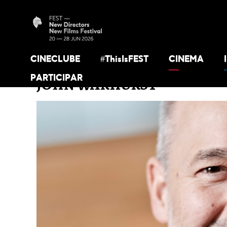
CINECLUBE
#ThisIsFEST
CINEMA
PARTICIPAR
JOHN WARHURST