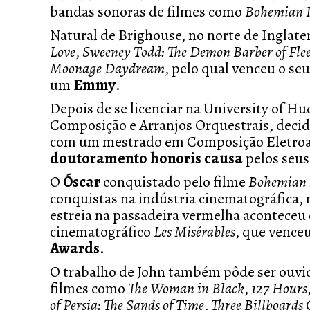
bandas sonoras de filmes como
Bohemian 
Natural de Brighouse, no norte de Inglat
Love
,
Sweeney Todd: The Demon Barber of Fleet
Moonage Daydream
, pelo qual venceu o seu
um
Emmy
.
Depois de se licenciar na University of 
Composição e Arranjos Orquestrais, decid
com um mestrado em Composição Eletroac
doutoramento honoris causa
pelos seus
O
Óscar
conquistado pelo filme
Bohemian 
conquistas na indústria cinematográfica, 
estreia na passadeira vermelha aconteceu
cinematográfico
Les Misérables
, que vence
Awards
.
O trabalho de John também pôde ser ouvi
filmes como
The Woman in Black
,
127 Hours
of Persia: The Sands of Time
,
Three Billboards 