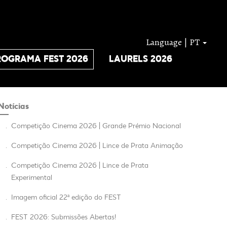
Language | PT
ROGRAMA FEST 2026
LAURELS 2026
Notícias
.
Competição Cinema 2026 | Grande Prémio Nacional
.
Competição Cinema 2026 | Lince de Prata Animação
.
Competição Cinema 2026 | Lince de Prata
Experimental
.
Imagem oficial 22ª edição do FEST
.
FEST 2026: Submissões Abertas!