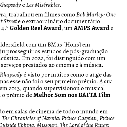
Rhapsody
e
Les Misérables
.
erra, trabalhou em filmes como
Bob Marley: One
 Street
e o extraordinário documentário
 4.º
Golden Reel Award
, um
AMPS Award
e
Huddersfield com um BMus [Hons] em
iu prosseguir os estudos de pós-graduação
ústica. Em 2022, foi distinguido com um
 serviços prestados ao cinema e à música.
Rhapsody
é visto por muitos como o auge das
mas esse não foi o seu primeiro prémio. A sua
 em 2013, quando supervisionou o musical
u o prémio de
Melhor Som nos BAFTA Film
do em salas de cinema de todo o mundo em
,
The Chronicles of Narnia: Prince Caspian
,
Prince
Outside Ebbing, Missouri
,
The Lord of the Rings: