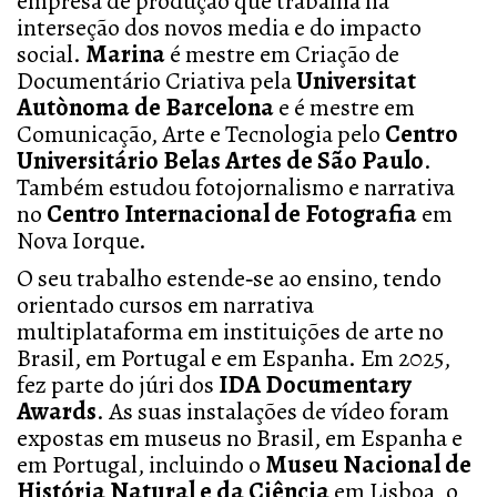
empresa de produção que trabalha na
interseção dos novos media e do impacto
social.
Marina
é mestre em Criação de
Documentário Criativa pela
Universitat
Autònoma de Barcelona
e é mestre em
Comunicação, Arte e Tecnologia pelo
Centro
Universitário Belas Artes de São Paulo
.
Também estudou fotojornalismo e narrativa
no
Centro Internacional de Fotografia
em
Nova Iorque.
O seu trabalho estende‑se ao ensino, tendo
orientado cursos em narrativa
multiplataforma em instituições de arte no
Brasil, em Portugal e em Espanha. Em 2025,
fez parte do júri dos
IDA Documentary
Awards
. As suas instalações de vídeo foram
expostas em museus no Brasil, em Espanha e
em Portugal, incluindo o
Museu Nacional de
História Natural e da Ciência
em Lisboa, o