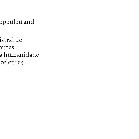
gopoulou and
stral de
mites
m a humanidade
celente3