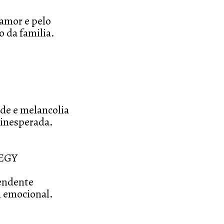
 amor e pelo
o da familia.
ade e melancolia
 inesperada.
EGY
eendente
 emocional.