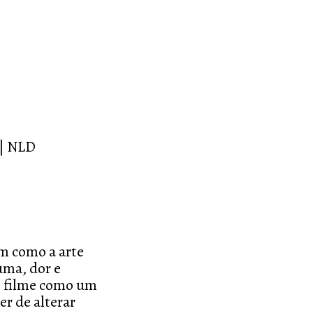
 | NLD
em como a arte
uma, dor e
e filme como um
r de alterar