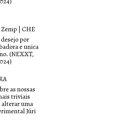
2024)
in Zemp | CHE
 desejo por
badora e unica
ano. (NEXXT,
2024)
FRA
bre as nossas
ais triviais
 alterar uma
rimental Júri