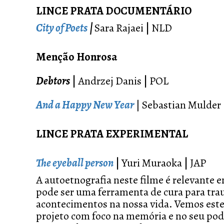
LINCE PRATA DOCUMENTÁRIO
City of Poets
|
Sara Rajaei
|
NLD
Menção Honrosa
Debtors
|
Andrzej Danis
|
POL
And a Happy New Year
| Sebastian Mulder
LINCE PRATA EXPERIMENTAL
The eyeball person
|
Yuri Muraoka
|
JAP
A autoetnografia neste filme é relevante 
pode ser uma ferramenta de cura para tra
acontecimentos na nossa vida. Vemos est
projeto com foco na memória e no seu pode