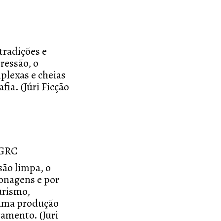
tradições e
ressão, o
plexas e cheias
fia. (Júri Ficção
GRC
ão limpa, o
onagens e por
urismo,
 uma produção
tamento. (Juri