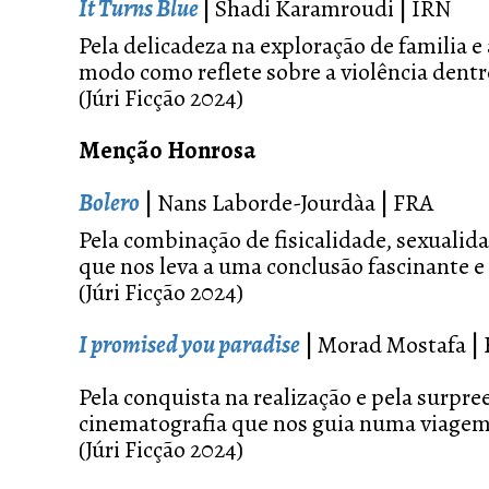
It Turns Blue
|
Shadi Karamroudi
|
IRN
Pela delicadeza na exploração de familia e
modo como reflete sobre a violência dentr
(Júri Ficção 2024)
Menção Honrosa
Bolero
|
Nans Laborde-Jourdàa
|
FRA
Pela combinação de fisicalidade, sexualid
que nos leva a uma conclusão fascinante e
(Júri Ficção 2024)
I promised you paradise
|
Morad Mostafa
|
Pela conquista na realização e pela surpr
cinematografia que nos guia numa viagem
(Júri Ficção 2024)