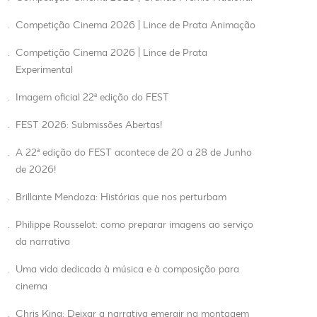
.
Competição Cinema 2026 | Lince de Prata Animação
.
Competição Cinema 2026 | Lince de Prata
Experimental
.
Imagem oficial 22ª edição do FEST
.
FEST 2026: Submissões Abertas!
.
A 22ª edição do FEST acontece de 20 a 28 de Junho
de 2026!
.
Brillante Mendoza: Histórias que nos perturbam
.
Philippe Rousselot: como preparar imagens ao serviço
da narrativa
.
Uma vida dedicada à música e à composição para
cinema
.
Chris King: Deixar a narrativa emergir na montagem