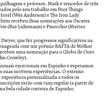
uilhagem e próteses. Mark é vencedor de três
ados pelo seu trabalho em Poor Things
Hotel (Wes Anderson) e The Iron Lady
também recebeu duas nomeações aos Óscares
lvis (Baz Luhrmann) e Pinocchio (Matteo
 Dwyer, que fez progressos significativos na
homenageada com um prémio BAFTA de Melhor
e recebeu uma nomeação para o Globo de Ouro
ohn Crowley).
ssionais excecionais em Espinho e esperamos
s suas incríveis experiências. O extenso
experiência personalizada a todos os
nscrições estão com taxa regular (a partir de
 na bela cidade costeira de Espinho.