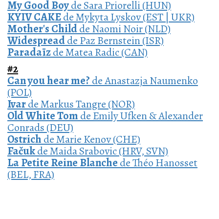
My Good Boy
de Sara Priorelli (HUN)
KYIV CAKE
de Mykyta Lyskov (EST | UKR)
Mother's Child
de Naomi Noir (NLD)
Widespread
de Paz Bernstein (ISR)
Paradaïz
de Matea Radic (CAN)
#2
Can you hear me?
de Anastazja Naumenko
(POL)
Ivar
de Markus Tangre (NOR)
Old White Tom
de Emily Ufken & Alexander
Conrads (DEU)
Ostrich
de Marie Kenov (CHE)
Fačuk
de Maida Srabovic (HRV, SVN)
La Petite Reine Blanche
de Théo Hanosset
(BEL, FRA)