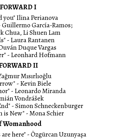
T FORWARD I
 you" Ilina Perianova
 - Guillermo García-Ramos;
rk Chua, Li Shuen Lam
" - Laura Rantanen
 - Duván Duque Vargas
er" - Leonhard Hofmann
 FORWARD II
 Yağmur Mısırlıoğlu
rrow" - Kevin Biele
hor" - Leonardo Miranda
Damián Vondrášek
 End" - Simon Schneckenburger
n is New" - Mona Schier
 of Womanhood
ils are here" - Özgürcan Uzunyaşa