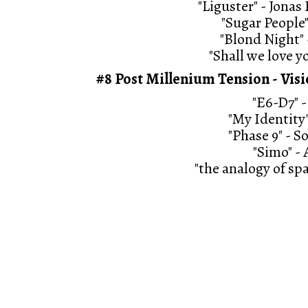
"Liguster" - Jona
"Sugar People
"Blond Night"
"Shall we love 
#8 Post Millenium Tension - Visi
"E6-D7" 
"My Identity"
"Phase 9" - 
"Simo" -
"the analogy of sp