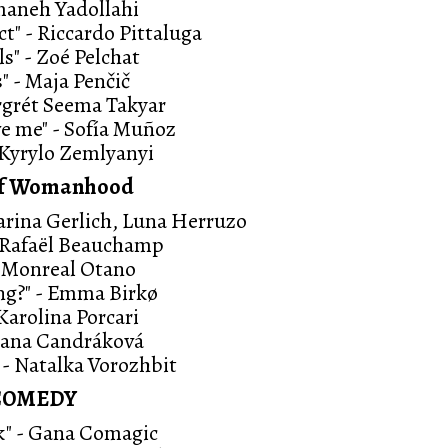
amaneh Yadollahi
t" - Riccardo Pittaluga
ls" - Zoé Pelchat
s" - Maja Penčič
argrét Seema Takyar
ve me" - Sofía Muñoz
- Kyrylo Zemlyanyi
 of Womanhood
harina Gerlich, Luna Herruzo
- Rafaël Beauchamp
a Monreal Otano
ing?" - Emma Birkø
 Karolina Porcari
mana Candráková
- Natalka Vorozhbit
COMEDY
ck" - Gana Comagic