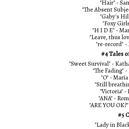
"Hair" - S
"The Absent Subjec
"Gaby's Hil
"Foxy Girl
"H I D E" - M
"Leave, thus lo
"re-record" 
#4 Tales
"Sweet Survival" - Kat
"The Fading" 
"O" - Marí
"Still breath
"Victoria" -
"ANA" - Ro
"ARE YOU OK?" 
#5 
"Lady in Bla