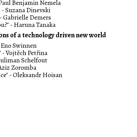
s Paul Benjamin Nemela
" - Suzana Dinevski
 - Gabrielle Demers
you?" - Haruna Tanaka
ons of a technology driven new world
- Eno Swinnen
 - Vojtěch Petřina
Souliman Schelfout
 Aziz Zoromba
ace" - Oleksandr Hoisan