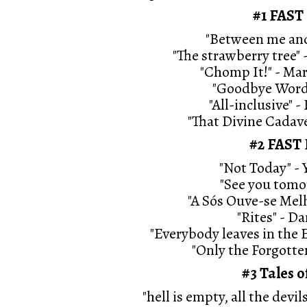
#1 FAS
"Between me and
"The strawberry tree"
"Chomp It!" - Ma
"Goodbye Words
"All-inclusive"
"That Divine Cadav
#2 FAST
"Not Today" -
"See you tomo
"A Sós Ouve-se Mel
"Rites" - 
"Everybody leaves in the
"Only the Forgotte
#3 Tales
"hell is empty, all the dev