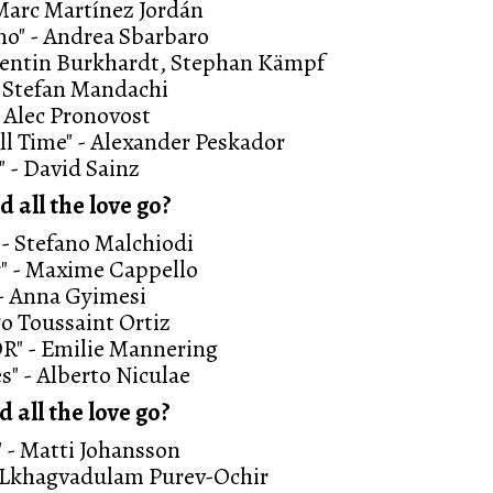
 Marc Martínez Jordán
no" - Andrea Sbarbaro
lentin Burkhardt, Stephan Kämpf
 - Stefan Mandachi
l Alec Pronovost
All Time" - Alexander Peskador
" - David Sainz
 all the love go?
- Stefano Malchiodi
r" - Maxime Cappello
" - Anna Gyimesi
go Toussaint Ortiz
OR" - Emilie Mannering
s" - Alberto Niculae
 all the love go?
" - Matti Johansson
 Lkhagvadulam Purev-Ochir