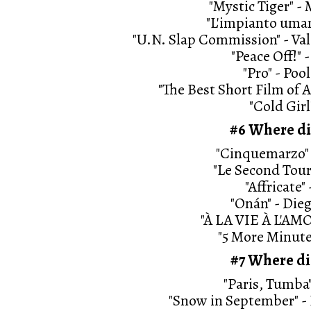
"Mystic Tiger" -
"L'impianto uma
"U.N. Slap Commission" - Va
"Peace Off!"
"Pro" - Poo
"The Best Short Film of 
"Cold Girl
#6 Where did
"Cinquemarzo" 
"Le Second Tou
"Affricate
"Onán" - Die
"À LA VIE À L'AM
"5 More Minute
#7 Where did
"Paris, Tumba
"Snow in September" -