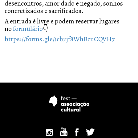
desencontros, amor dado e negado, sonhos
concretizados e sacrificados.
A entrada é livre e podem reservar lugares
no
formulário
👇
https://forms.gle/ich2jf8WhBcuCQVH7