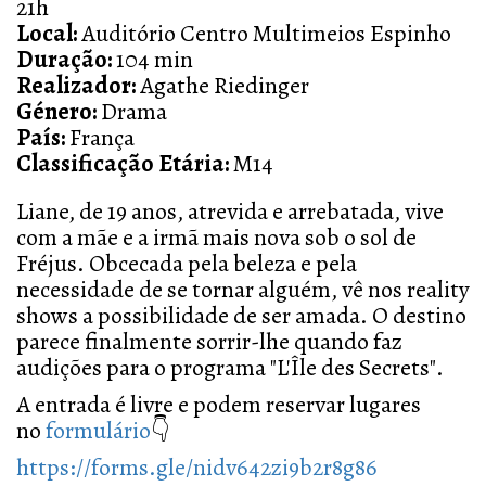
21h
Local:
Auditório Centro Multimeios Espinho
Duração:
104 min
Realizador:
Agathe Riedinger
Género:
Drama
País:
França
Classificação Etária:
M14
Liane, de 19 anos, atrevida e arrebatada, vive
com a mãe e a irmã mais nova sob o sol de
Fréjus. Obcecada pela beleza e pela
necessidade de se tornar alguém, vê nos reality
shows a possibilidade de ser amada. O destino
parece finalmente sorrir-lhe quando faz
audições para o programa "L'Île des Secrets".
A entrada é livre e podem reservar lugares
no
formulário
👇
https://forms.gle/nidv642zi9b2r8g86