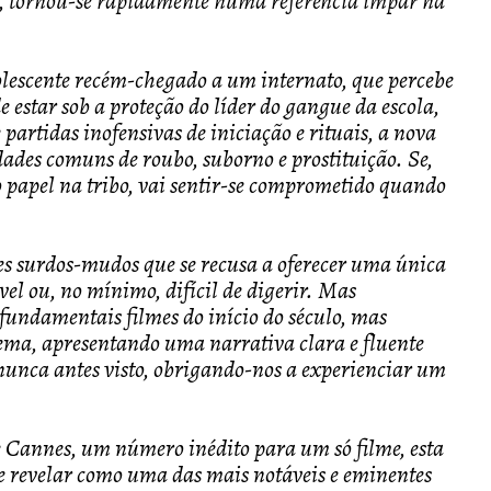
, tornou-se rapidamente numa referência ímpar na
olescente recém-chegado a um internato, que percebe
 estar sob a proteção do líder do gangue da escola,
partidas inofensivas de iniciação e rituais, a nova
dades comuns de roubo, suborno e prostituição. Se,
o papel na tribo, vai sentir-se comprometido quando
s surdos-mudos que se recusa a oferecer uma única
el ou, no mínimo, difícil de digerir. Mas
fundamentais filmes do início do século, mas
ema, apresentando uma narrativa clara e fluente
nunca antes visto, obrigando-nos a experienciar um
de Cannes, um número inédito para um só filme, esta
e revelar como uma das mais notáveis e eminentes