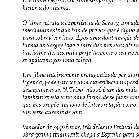
Ucraniano Myroslav Slaboshpytskyi, “A Tribo”
história do cinema.
O filme retrata a experiência de Sergey, um ad
imediatamente que tem de provar que é digno de
para sobreviver ileso. Após uma doutrinação de 
turma de Sergey logo o introduz nas suas ativi
inicialmente, assimila perfeitamente o seu nov
se apaixona por uma colega.
Um filme inteiramente protagonizado por atore
legenda, pode parecer uma experiência impossív
desenganem-se, “A Tribo” não só é um dos mais 
também revela uma nova forma de se fazer cin
que nos propõe um jogo de interpretação como 
universo ausente de som.
Vencedor de 34 prémios, três deles no Festival 
obra-prima finalmente chega a Espinho para s