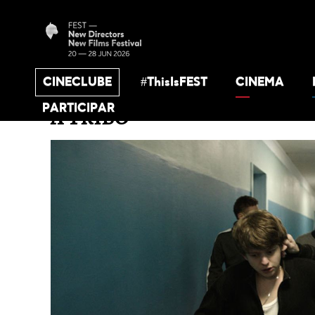
CINECLUBE
#ThisIsFEST
CINEMA
PARTICIPAR
A TRIBO