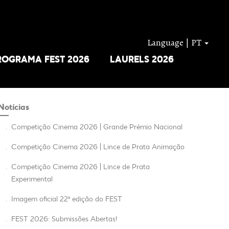
Language | PT
ROGRAMA FEST 2026
LAURELS 2026
Notícias
.
Competição Cinema 2026 | Grande Prémio Nacional
.
Competição Cinema 2026 | Lince de Prata Animação
.
Competição Cinema 2026 | Lince de Prata
Experimental
.
Imagem oficial 22ª edição do FEST
.
FEST 2026: Submissões Abertas!