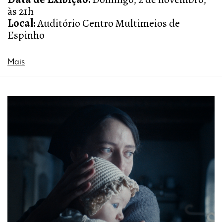
às 21h
Local:
Auditório Centro Multimeios de
Espinho
Duração:
117 minutos
Realizador:
Jane Campion
Mais
Género:
Drama
Países:
Nova Zelândia, Austrália
Classificação Etária:
M16