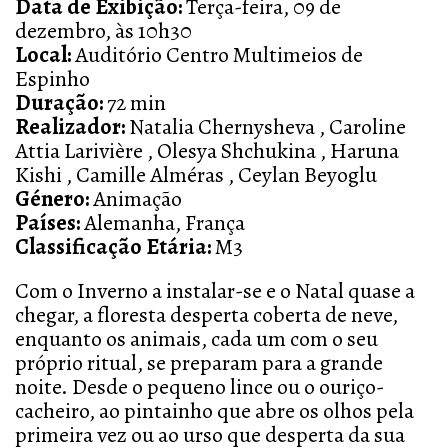
Data de Exibição:
Terça-feira, 09 de
dezembro, às 10h30
Local:
Auditório Centro Multimeios de
Espinho
Duração:
72 min
Realizador:
Natalia Chernysheva , Caroline
Attia Larivière , Olesya Shchukina , Haruna
Kishi , Camille Alméras , Ceylan Beyoglu
Género:
Animação
Países:
Alemanha, França
Classificação Etária:
M3
Com o Inverno a instalar-se e o Natal quase a
chegar, a floresta desperta coberta de neve,
enquanto os animais, cada um com o seu
próprio ritual, se preparam para a grande
noite. Desde o pequeno lince ou o ouriço-
cacheiro, ao pintainho que abre os olhos pela
primeira vez ou ao urso que desperta da sua