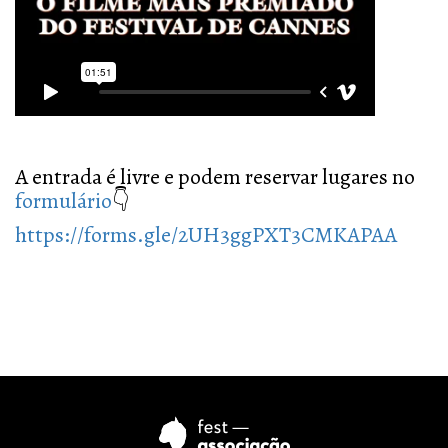
A entrada é livre e podem reservar lugares no
formulário
👇
https://forms.gle/2UH3ggPXT3CMKAPAA