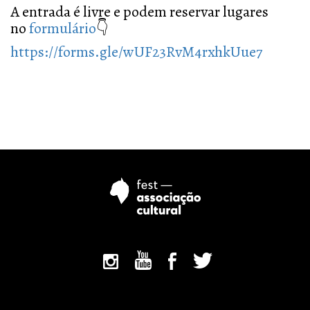
A entrada é livre e podem reservar lugares
no
formulário
👇
https://forms.gle/wUF23RvM4rxhkUue7