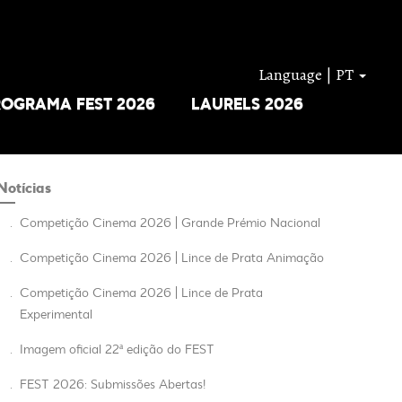
Language | PT
ROGRAMA FEST 2026
LAURELS 2026
Notícias
.
Competição Cinema 2026 | Grande Prémio Nacional
.
Competição Cinema 2026 | Lince de Prata Animação
.
Competição Cinema 2026 | Lince de Prata
Experimental
.
Imagem oficial 22ª edição do FEST
.
FEST 2026: Submissões Abertas!