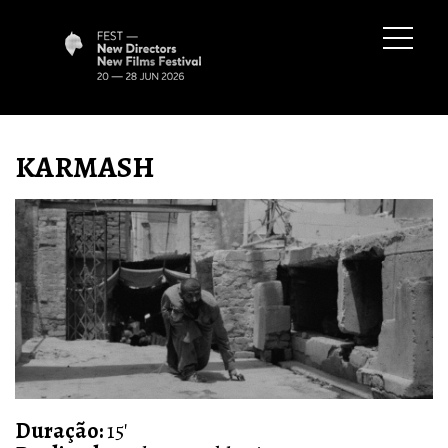
KARMASH
Duração:
15'