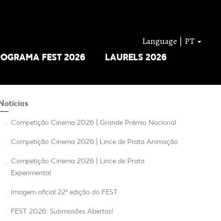
Language | PT
ROGRAMA FEST 2026
LAURELS 2026
Notícias
.
Competição Cinema 2026 | Grande Prémio Nacional
.
Competição Cinema 2026 | Lince de Prata Animação
.
Competição Cinema 2026 | Lince de Prata
Experimental
.
Imagem oficial 22ª edição do FEST
.
FEST 2026: Submissões Abertas!