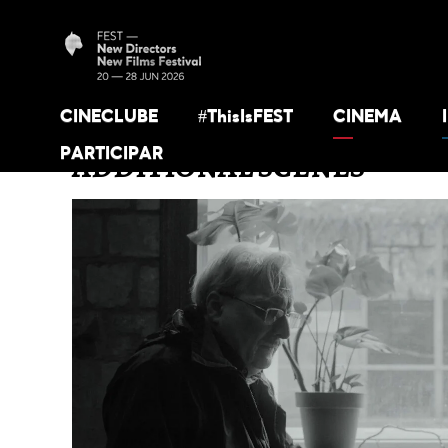
CINECLUBE
#ThisIsFEST
CINEMA
PARTICIPAR
ADDITIONAL SCENES