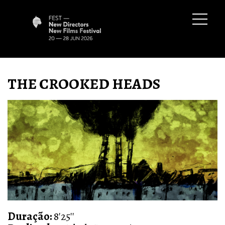
THE CROOKED HEADS
Duração:
8'25''