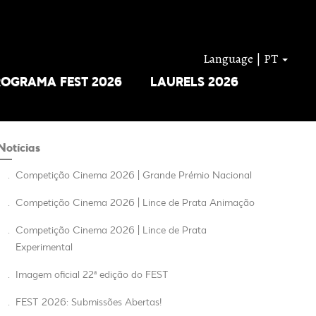
Language | PT
ROGRAMA FEST 2026
LAURELS 2026
Notícias
.
Competição Cinema 2026 | Grande Prémio Nacional
.
Competição Cinema 2026 | Lince de Prata Animação
.
Competição Cinema 2026 | Lince de Prata
Experimental
.
Imagem oficial 22ª edição do FEST
.
FEST 2026: Submissões Abertas!