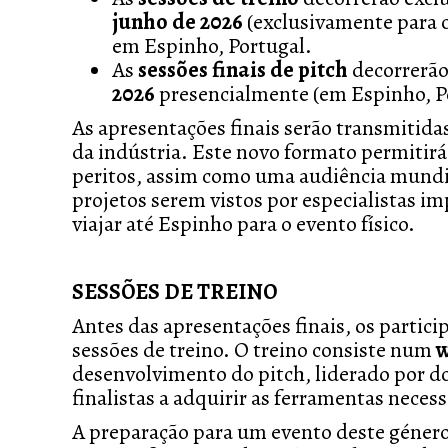
junho de 2026
(exclusivamente para o
em Espinho, Portugal.
As
sessões finais de pitch
decorrerão
2026
presencialmente (em Espinho, Po
As apresentações finais serão transmitida
da indústria. Este novo formato permitirá
peritos, assim como uma audiência mundi
projetos serem vistos por especialistas i
viajar até Espinho para o evento físico.
SESSÕES DE TREINO
Antes das apresentações finais, os partici
sessões de treino. O treino consiste num
w
desenvolvimento do pitch, liderado por d
finalistas a adquirir as ferramentas necess
A preparação para um evento deste género 