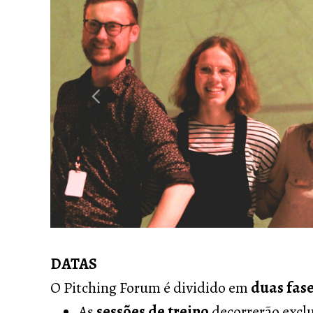
DATAS
O Pitching Forum é dividido em
duas fas
As
sessões de treino
decorrerão excl