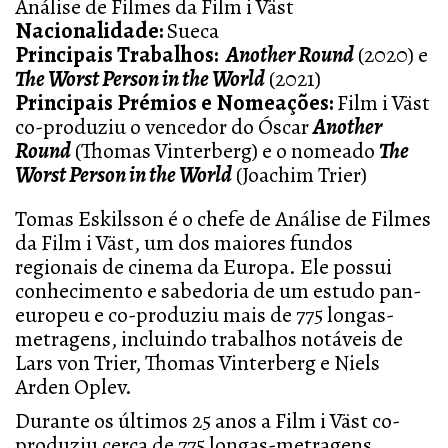
Análise de Filmes da Film i Väst
Nacionalidade:
Suec
a
Principais Trabalhos:
Another Round
(2020) e
The Worst Person in the World
(2021)
Principais Prémios e Nomeações:
Film i Väst
co-produziu o vencedor do Óscar
Another
Round
(Thomas Vinterberg) e o nomeado
The
Worst Person in the World
(Joachim Trier)
Tomas Eskilsson é o chefe de Análise de Filmes
da Film i Väst, um dos maiores fundos
regionais de cinema da Europa. Ele possui
conhecimento e sabedoria de um estudo pan-
europeu e co-produziu mais de 775 longas-
metragens, incluindo trabalhos notáveis de
Lars von Trier, Thomas Vinterberg e Niels
Arden Oplev.
Durante os últimos 25 anos a Film i Väst co-
produziu cerca de 775 longas-metragens.