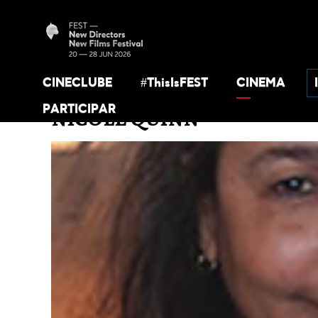
CINECLUBE
#ThisIsFEST
CINEMA
PARTICIPAR
NICOLE QUINN