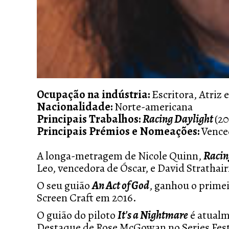
Ocupação na indústria:
Escritora, Atriz 
Nacionalidade:
Norte-americana
Principais Trabalhos:
Racing Daylight
(20
Principais Prémios e Nomeações:
Vence
A longa-metragem de Nicole Quinn,
Racin
Leo, vencedora de Óscar, e David Stratha
O seu guião
An Act of God
, ganhou o prime
Screen Craft em 2016.
O guião do piloto
It's a Nightmare
é atualm
Destaque de Rose McGowan no Series Fes