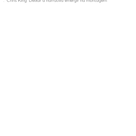
.
Chris King: Deixar a narrativa emergir na montagem