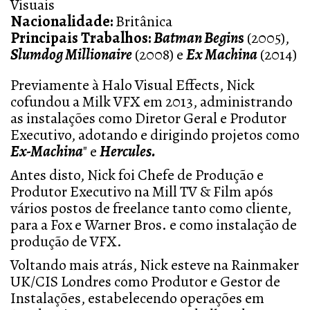
Visuais
Nacionalidade:
Britânica
Principais Trabalhos:
Batman Begi
n
s
(2005),
Slumdog Millionaire
(2008) e
Ex Machina
(2014)
Previamente à Halo Visual Effects, Nick
cofundou a Milk VFX em 2013, administrando
as instalações como Diretor Geral e Produtor
Executivo, adotando e dirigindo projetos como
E
x-Machina
" e
Hercules.
Antes disto, Nick foi Chefe de Produção e
Produtor Executivo na Mill TV & Film após
vários postos de freelance tanto como cliente,
para a Fox e Warner Bros. e como instalação de
produção de VFX.
Voltando mais atrás, Nick esteve na Rainmaker
UK/CIS Londres como Produtor e Gestor de
Instalações, estabelecendo operações em