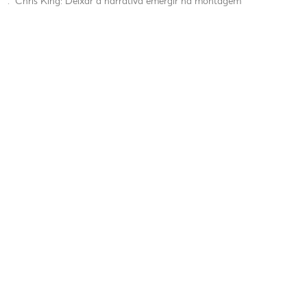
.
Chris King: Deixar a narrativa emergir na montagem