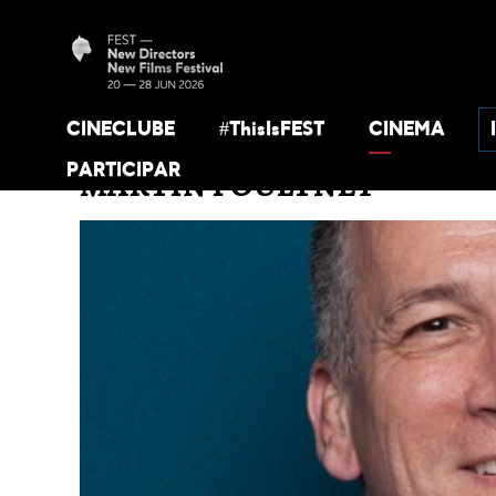
CINECLUBE
#ThisIsFEST
CINEMA
PARTICIPAR
MARTIN POULTNEY