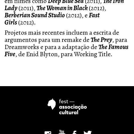
em filmes como
Deep Blue Sea
(2011),
The Iron
Lady
(2011),
The Woman in Black
(2012),
Berberian Sound Studio
(2012), e
Fast
Girls
(2012).
Projetos mais recentes incluem a escrita de
argumentos para um remake de
The Prey
, para
Dreamworks e para a adaptação de
The Famous
Five
, de Enid Blyton, para Working Title.