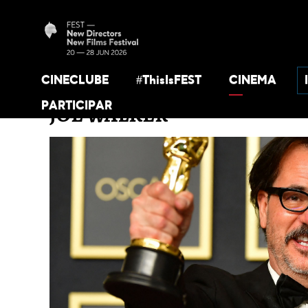
CINECLUBE
#ThisIsFEST
CINEMA
PARTICIPAR
JOE WALKER