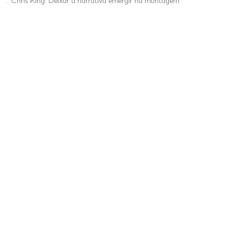
.
Chris King: Deixar a narrativa emergir na montagem