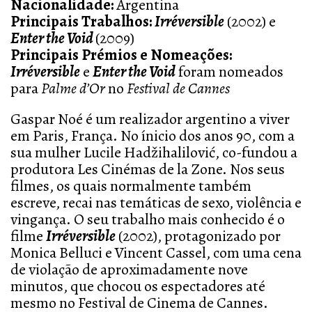
Nacionalidade:
Argentin
a
Principais Trabalhos:
Irréversible
(2002) e
Enter the Void
(2009)
Principais Prémios e Nomeações:
Irréversible
e
Enter the Void
foram nomeados
para
Palme d’Or
no
Festival de Cannes
Gaspar Noé é um realizador
argentino
a viver
em Paris
, França
. No ínicio dos anos 90, com a
sua mulher Lucile Hadžihalilović
,
co-fundou a
produtor
a
Les Cinémas de la Zone. Nos seus
filmes, os quais normalmente também
escreve, recai nas temáticas de sexo, violência e
vingança. O seu trabalho mais conhecido é o
filme
Irréversible
(2002)
,
protagonizado por
Monica Belluci e Vincent Cassel, com uma cena
de violação de aproximadamente nove
minutos, que chocou os espectadores até
mesmo no Festival de Cinema de Cannes.