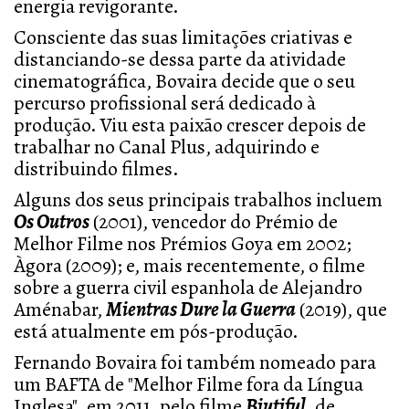
energia revigorante.
Consciente das suas limitações criativas e
distanciando-se dessa parte da atividade
cinematográfica, Bovaira decide que o seu
percurso profissional será dedicado à
produção. Viu esta paixão crescer depois de
trabalhar no Canal Plus, adquirindo e
distribuindo filmes.
Alguns dos seus principais trabalhos incluem
Os Outros
(2001), vencedor do Prémio de
Melhor Filme nos Prémios Goya em 2002;
Àgora (2009); e, mais recentemente, o filme
sobre a guerra civil espanhola de Alejandro
Aménabar,
Mientras Dure la Guerra
(2019), que
está atualmente em pós-produção.
Fernando Bovaira foi também nomeado para
um BAFTA de "Melhor Filme fora da Língua
Inglesa", em 2011, pelo filme
Biutiful
, de