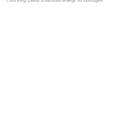
.
Chris King: Deixar a narrativa emergir na montagem