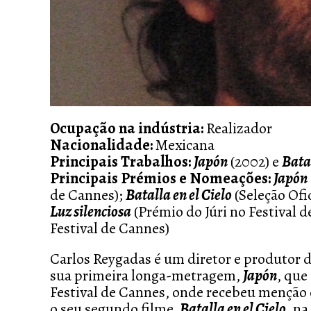
Ocupação na indústria:
Realizador
Nacionalidade:
Mexicana
Principais Trabalhos:
Japón
(2002) e
Batal
Principais Prémios e Nomeações:
Japón
de Cannes);
Batalla en el Cielo
(Seleção Ofi
Luz silenciosa
(Prémio do Júri no Festival 
Festival de Cannes)
Carlos Reygadas é um diretor e produtor 
sua primeira longa-metragem,
Japón
, que
Festival de Cannes, onde recebeu menção 
o seu segundo filme,
Batalla en el Cielo
, n