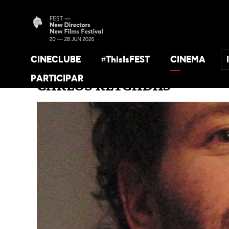
CINECLUBE
#ThisIsFEST
CINEMA
PARTICIPAR
CARLOS REYGADAS