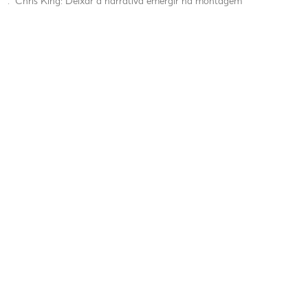
.
Chris King: Deixar a narrativa emergir na montagem