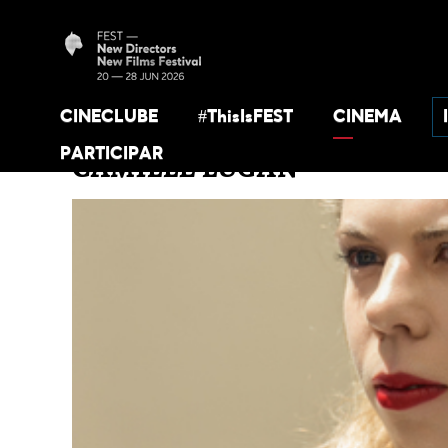
CINECLUBE
#ThisIsFEST
CINEMA
PARTICIPAR
CAMILLE LUGAN