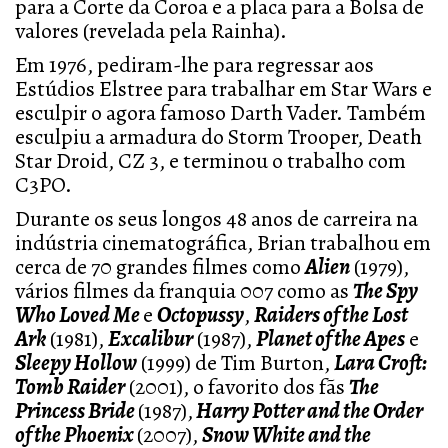
para a Corte da Coroa e a placa para a Bolsa de
valores (revelada pela Rainha).
Em 1976, pediram-lhe para regressar aos
Estúdios Elstree para trabalhar em Star Wars e
esculpir o agora famoso Darth Vader. Também
esculpiu a armadura do Storm Trooper, Death
Star Droid, CZ 3, e terminou o trabalho com
C3PO.
Durante os seus longos 48 anos de carreira na
indústria cinematográfica, Brian trabalhou em
cerca de 70 grandes filmes como
Alien
(1979),
vários filmes da franquia 007 como as
The Spy
Who Loved Me
e
Octopussy
,
Raiders of the Lost
Ark
(1981),
Excalibur
(1987),
Planet of the Apes
e
Sleepy Hollow
(1999) de Tim Burton,
Lara Croft:
Tomb Raider
(2001), o favorito dos fãs
The
Princess Bride
(1987),
Harry Potter and the Order
of the Phoenix
(2007),
Snow White and the