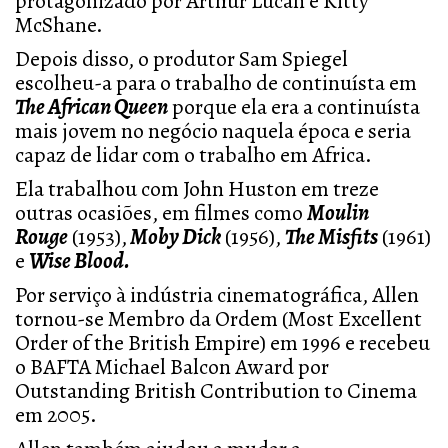
protagonizado por Arthur Lucan e Kitty
McShane.
Depois disso, o produtor Sam Spiegel
escolheu-a para o trabalho de continuísta em
The African Queen
porque ela era a continuísta
mais jovem no negócio naquela época e seria
capaz de lidar com o trabalho em Africa.
Ela trabalhou com John Huston em treze
outras ocasiões, em filmes como
Moulin
Rouge
(1953),
Moby Dick
(1956),
The Misfits
(1961)
e
Wise Blood.
Por serviço à indústria cinematográfica, Allen
tornou-se Membro da Ordem (Most Excellent
Order of the British Empire) em 1996 e recebeu
o BAFTA Michael Balcon Award por
Outstanding British Contribution to Cinema
em 2005.